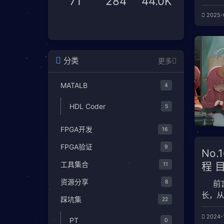
71
284
44.0K
阅安装
2025-
问
https
。 在
分类
更多
MATALB
4
HDL Coder
5
FPGA开发
16
FPGA验证
9
No.
程
工具集合
11
资源分享
8
前
长，从
踩坑集
22
202
2024-
继承的
PT
0