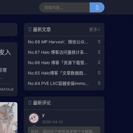
最新文章
更多
No.68 MP Harvest：微信公众号文章爬取与本地管理工具使用指南
开发入
No.67 Halo 博客访问量统计系统：Umami 自托管部署完整教程
No.66 Halo 博客「资源下载管理」插件 · 配置指南与使用说明
非常
No.65 Halo博客「文章数据趋势分析」插件使用指南
No.64 PVE LXC容器安装immortalwrt(OpenWRT)
部分函数
r
MATALB
的
FPGA开发
年变化挺
最新评论
y
2026-04-01
你好，请问这个图是参考哪个文献啊，