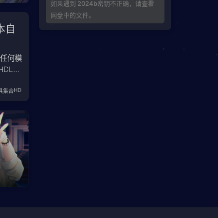
如果遇到 2024b密钥不正确，请查看
网盘中的文件。
脚本自
的任何模
HDL
ink模型
HDL Coder
HDL代
具集合
ble信