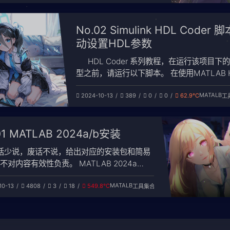
 Coder工具箱在这两年变化挺大，新增了很多
，手册也修改了很多。如果文中的描述不
No.02 Simulink HDL Coder 
动设置HDL参数
HDL Coder 系列教程，在运行该项目下
型之前，请运行以下脚本。 在使用MATLAB 
Coder Toolbox的时候，每次新建一个Simul
MATALB
2024-10-13
389
0
0
62.9℃
都会重置Verilog代码生成的参数，默认生成V
工
码，不生成Report，有时候也不需要clk_ena
号，所以需要
01 MATLAB 2024a/b安装
话少说，废话不说，给出对应的安装包和简易
不对内容有效性负责。 MATLAB 2024a
AB 2024b 应求补充Linux版本和
MATALB
10-13
4808
3
18
549.8℃
工具集合
资源分享