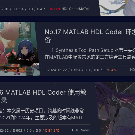
 MinGW-w64 编译 器。有关更多选项，请访
HDL Coder
MATALB
07-01
1354
0
4
167.4℃
踩坑集
://www.mathworks.com/support/compilers
使用 HDL Coder 工具箱时，遇到了
No.17 MATLAB HDL Coder 
备
1. Synthesis Tool Path Setup 本节
在MATLAB中配置常见的第三方综合工具路径
用hdlsetuptoolpath Function，配置viva
HD
2024-12-22
554
0
0
79.4℃
hdlsetuptoolpath('ToolName','Xilinx
Vivado','ToolPa
16 MATLAB HDL Coder 使用教
 目录
言：本文属于历史项目，跨越的时间线非常
2021到2024年，主要涉及的版本有MATLAB
2a和MATLAB 2024a。有部分函数和代码都是
HDL Coder
12-22
602
0
0
84.2℃
2022a，现在我整理时用的2024a，会发现