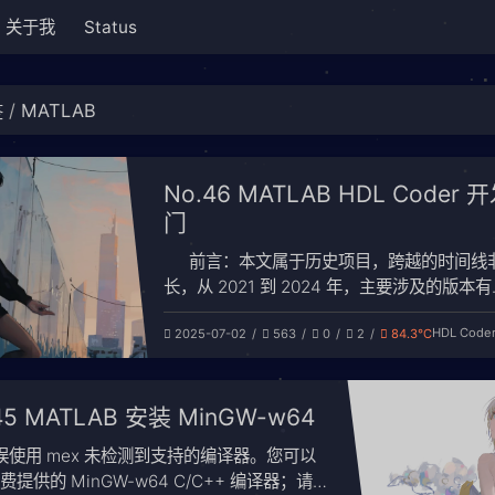
关于我
Status
MATLAB
签
No.46 MATLAB HDL Coder 
门
前言：本文属于历史项目，跨越的时间线
长，从 2021 到 2024 年，主要涉及的版本有
MATLAB 2022a 和 MATLAB 2024a。有
HDL Code
2025-07-02
563
0
2
84.3℃
和代码都是继承的 2022a，现在我整理时用
2024a，会发现 HDL Coder 工具箱在这两
大，新增了很多功能，手册也修改了
45 MATLAB 安装 MinGW-w64
误使用 mex 未检测到支持的编译器。您可以
费提供的 MinGW-w64 C/C++ 编译器；请参