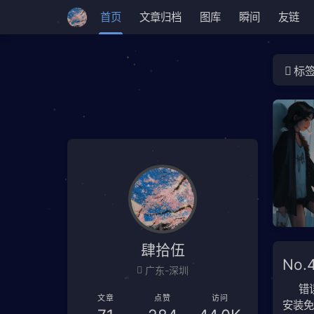
首页
文章归档
图库
瞬间
友链
标
肆拾伍
No.
广东-深圳
错
文章
点赞
访问
安装免