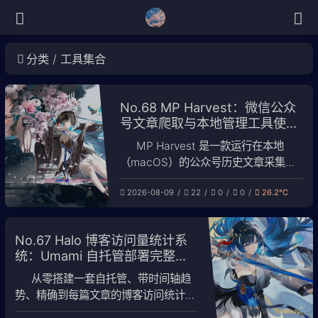
分类
工具集合
No.68 MP Harvest：微信公众
号文章爬取与本地管理工具使用
指南
MP Harvest 是一款运行在本地
（macOS）的公众号历史文章采集与
管理工具：抓取一次微信凭证，即可批
2026-08-09
22
0
0
26.2℃
量拉取历史文章、按自己的原则用 AI
筛选、并把全部正文导出为 HTML 与
目录说明页。账号、凭证与文章数据全
No.67 Halo 博客访问量统计系
部保存在本机，不上传任何第三方。
统：Umami 自托管部署完整教
一、功能特性 凭证采集：通过本地抓
程
包自动捕获微信
从零搭建一套自托管、带时间轴趋
势、精确到每篇文章的博客访问统计系
统。 全文按两种典型场景给出完整配