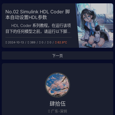
习记录。项目源地址：
hr3lxphr6j/bililive-go: 一个直播录制
No.02 Simulink HDL Coder 脚
工具。 一、1panel 安装 bililive-go应
本自动设置HDL参数
用 直
HDL Coder 系列教程，在运行该项
目下的任何模型之前，请运行以下脚
本。 在使用MATLAB HDL Coder
2024-10-13
389
0
0
62.9℃
Toolbox的时候，每次新建一个
Simulink模型都会重置Verilog代码生
成的参数，默认生成VHDL代码，不生
下一页
成Report，有时候也不需要
clk_enable信号，所以需要
肆拾伍
广东-深圳