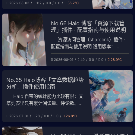
2026-08-03
112
0
0
35.2℃
置：Umami 直接部署在公网服务器，
或 Umami 部署在其他机器、由公网服
务器转发。 一、最终效果 你将获得 每
No.66 Halo 博客「资源下载管
篇文章的 PV/UV、停留时长、跳出率
理」插件 · 配置指南与使用说明
按小时/天/月/年的时间轴趋势图 访客
地域（国
资源访问管理（sharelink）插件 ·
配置指南与使用说明 适用版本：
sharelink 1.3.x / Halo ≥ 2.22（已在
2026-08-01
49
0
0
28.9℃
Halo Pro 2.25.4 实测） 本文配合截图
说明插件的功能、配置方法、使用流程
和注意事项。 目录
No.65 Halo博客「文章数据趋势
分析」插件使用指南
Halo 自带的统计能力比较有限：文
章列表里只有累计阅读量、评论数、点
赞数，看不到趋势，也看不到访客、跳
2026-07-31
28
0
0
26.8℃
出率这类指标。为此我写了「文章数据
趋势分析」这个插件，把 Umami 的站
点统计数据和 Halo 自身的点赞计数整