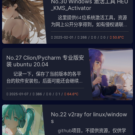
No.30 Windows 激活工具 HEU
合到后台的一张看板里，支持全站趋
_KMS_Activator
势、逐日数据和单篇文章分析。 这篇
文章记录插件的安
这里提供64位系统激活工具，资源
为网上公开分享得到，如有侵权请联系
删除。 装好系统之后，直接运行软
2025-02-01
266
0
0
50.6℃
件，点击激活即可。
HEU_KMS_Activator_64bit.rar
No.27 Clion/Pycharm 专业版安
装 ubuntu 20.04
记录一下，保存了当前版本的各平
台的软件安装包，后面可能还会继续用
到。教程取自淘宝，仅作为记录。 1. 在
2025-01-07
386
0
1
64.6℃
官网中下载CLion 将压缩包解压到一个
文件夹，然后进入bin文件：
No.22 v2ray for linux/window
s
github项目，不提供资源，仅供学