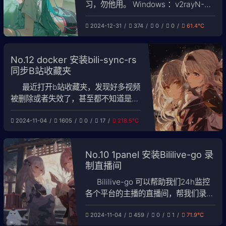
习，勿他用。 Windows ：v2rayN-
windows-64-SelfContained-With-
2024-12-31
374
0
0
61.4℃
Core.7z Linux：v2rayN-linux-64.zip
/upload/pic_1.w
No.12 docker 安装bili-sync-rs
同步B站收藏夹
最近打开b站收藏夹，发现好多视频
被删除或者失效了，甚至都不知道是什
么内容，因此找到了bili-sync-rs这个
2024-11-04
1605
0
17
218.5℃
工具来下载收藏夹视频，配合fnOS的
视频播放器使用。项目源地址：
amtoaer/bili-sync: 由 Rust & Tokio
No.10 1panel 安装Bililive-go 录
驱动的哔哩哔哩同步工具。 1. 编辑
制直播间
docker-com
Bililive-go 可以帮助我们24h监控
各个平台的主播的直播间，帮我们录制
好存放在NAS中，博主使用的是PVE虚
2024-11-04
459
0
1
71.9℃
拟机+1panel应用商店。仅作为个人学