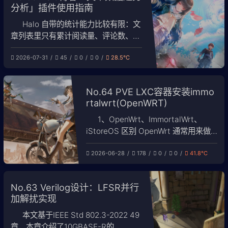
分析」插件使用指南
Halo 自带的统计能力比较有限：文
章列表里只有累计阅读量、评论数、点
赞数，看不到趋势，也看不到访客、跳
2026-07-31
45
0
0
28.5℃
出率这类指标。为此我写了「文章数据
趋势分析」这个插件，把 Umami 的站
点统计数据和 Halo 自身的点赞计数整
No.64 PVE LXC容器安装immo
合到后台的一张看板里，支持全站趋
rtalwrt(OpenWRT)
势、逐日数据和单篇文章分析。 这篇
文章记录插件的安
1、OpenWrt、ImmortalWrt、
iStoreOS 区别 OpenWrt 通常用来做
旁路由，实现科学上网，国内常用的两
2026-06-28
178
0
0
41.8℃
个衍生系统如下： OpenWrt（官方原
版） ├── ImmortalWrt（功能增强
版） └── iStoreOS（国内易用版）
No.63 Verilog设计：LFSR并行
几个系统的详细对比如下： 对比项
加解扰实现
Ope
本文基于IEEE Std 802.3-2022 49
章，本章介绍了10GBASE-R的