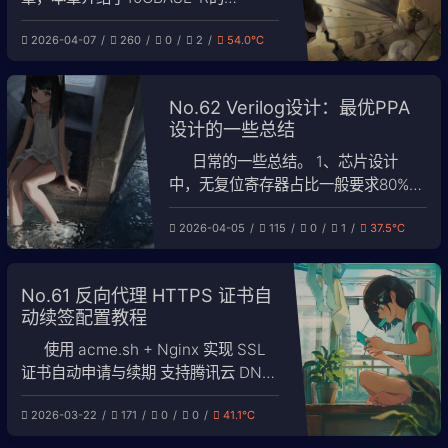
PCS（Physical Coding Sublayer，
2026-04-07
260
0
2
54.0℃
物理编码子层）64b/66b原理，其中包
括加解扰过程。 基本概念 加扰
（Scrambling） 是一种数据变换技
No.62 Verilog设计：最优PPA
术，通过特定的算法将原始数据序列与
设计的一些总结
伪随机序列
日常的一些总结。 1、芯片设计
中，无复位寄存器占比一般要求80%以
上，数据链路需要尽量避免复位，因为
2026-04-05
115
0
1
37.5℃
一般位宽比较大。复位会导致较大的瞬
时反转功耗，而且面积会比无复位寄存
器大。 2、寄存器尽量带门控，门控一
No.61 反向代理 HTTPS 证书自
般是ICG控制时钟。 3、在写MUX的时
动续签配置教程
候，优先选择case和onehot这类无优
先级的MUX，
使用 acme.sh + Nginx 实现 SSL
证书自动申请与续期 支持腾讯云 DNS
和阿里云 DNS 自动验证
2026-03-22
171
0
0
41.1℃
https://songshiyu.cn/archives/wei-
ming-ming-wen-zhang-Itp9zREG