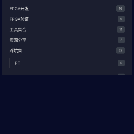
FPGA开发
16
FPGA验证
9
工具集合
11
资源分享
8
踩坑集
22
PT
0
好物开箱
3
阅读笔记
10
Serdes
6
IEEE Std 802.3-2022
2
最新文章
更多