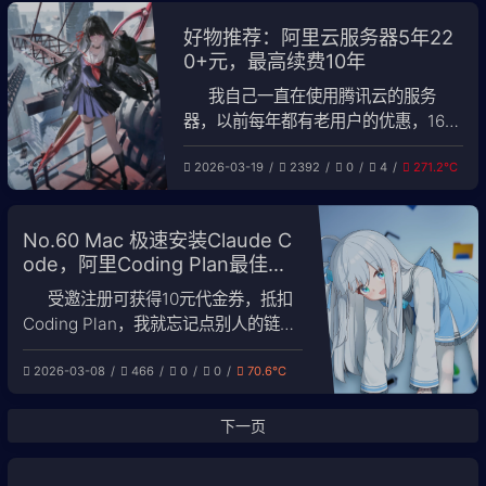
一、前言 本教程介绍如何使用
好物推荐：阿里云服务器5年22
acme.sh 脚本配合
0+元，最高续费10年
我自己一直在使用腾讯云的服务
器，以前每年都有老用户的优惠，160
元一年1H2G 6M带宽1000G流量。我
2026-03-19
2392
0
4
271.2℃
一直使用了5年，明年服务器就要到期
了。虽然说各家都经常有优惠活动，但
是都是1年优惠期。我不想频繁更换主
No.60 Mac 极速安装Claude C
机，一直在寻找低价有保障的机型，这
ode，阿里Coding Plan最佳搭
次终于找到适合自己的机型，一次买了
配
10年。 题外话 最推荐
受邀注册可获得10元代金券，抵扣
Coding Plan，我就忘记点别人的链接
了！！ 我个人同时购买了kimi官方的订
2026-03-08
466
0
0
70.6℃
阅套 就提了一个问题网站的编码项目
就能看到周用量超过了5%。 总结： 阿
里模型众多，包括自研Qwen和开源先
下一页
进模型GLM5及kimi2.5，价格最优，
前两个月基本白送。 月之暗面价格贵