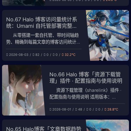
量拉取历史文章、按自己的原则用 AI
筛选、并把全部正文导出为 HTML 与
目录说明页。账号、凭证与文章数据全
No.67 Halo 博客访问量统计系
部保存在本机，不上传任何第三方。
统：Umami 自托管部署完整教
一、功能特性 凭证采集：通过本地抓
程
包自动捕获微信
从零搭建一套自托管、带时间轴趋
势、精确到每篇文章的博客访问统计系
统。 全文按两种典型场景给出完整配
2026-08-03
82
0
0
32.2℃
置：Umami 直接部署在公网服务器，
或 Umami 部署在其他机器、由公网服
务器转发。 一、最终效果 你将获得 每
No.66 Halo 博客「资源下载管
篇文章的 PV/UV、停留时长、跳出率
理」插件 · 配置指南与使用说明
按小时/天/月/年的时间轴趋势图 访客
地域（国
资源下载管理（sharelink）插件 ·
配置指南与使用说明 适用版本：
sharelink 1.0.x / Halo ≥ 2.22（已在
2026-08-01
48
0
0
28.8℃
Halo Pro 2.25.4 实测） 本文配合截图
说明插件的功能、配置方法、使用流程
和注意事项。 目录
No.65 Halo博客「文章数据趋势