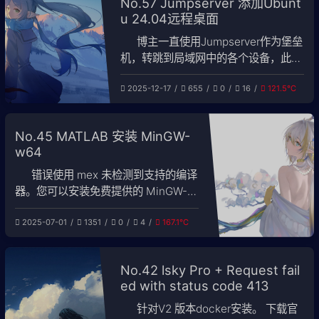
No.57 Jumpserver 添加Ubunt
u 24.04远程桌面
博主一直使用Jumpserver作为堡垒
机，转跳到局域网中的各个设备，此前
都是使用Windows+Linux server的形
2025-12-17
655
0
16
121.5℃
式，有局域网应用和网页需要打开就用
Windows桌面机，一般都是远程到ssh
上操作服务器。这次添加了Ubuntu
No.45 MATLAB 安装 MinGW-
24.04用作VCS+Verdi的仿真机器，方
w64
便在外面调试代
错误使用 mex 未检测到支持的编译
器。您可以安装免费提供的 MinGW-
w64 C/C++ 编译器；请参阅安装
2025-07-01
1351
0
4
167.1℃
MinGW-w64 编译 器。有关更多选
项，请访问
https://www.mathworks.com/suppo
No.42 lsky Pro + Request fail
rt/compilers。 在使用 HDL Coder 工
ed with status code 413
具箱时，遇到了
针对V2 版本docker安装。 下载官