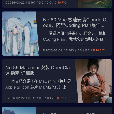
2026-03-22
167
0
0
40.7℃
https://songshiyu.cn/archives/wei-
ming-ming-wen-zhang-Itp9zREG
一、前言 本教程介绍如何使用
No.60 Mac 极速安装Claude C
acme.sh 脚本配合
ode，阿里Coding Plan最佳搭
配
受邀注册可获得10元代金券，抵扣
Coding Plan，我就忘记点别人的链接
了！！ 我个人同时购买了kimi官方的订
2026-03-08
463
0
0
70.3℃
阅套 就提了一个问题网站的编码项目
就能看到周用量超过了5%。 总结： 阿
里模型众多，包括自研Qwen和开源先
No.59 Mac mini 安装 OpenCla
进模型GLM5及kimi2.5，价格最优，
w 指南 详细版
前两个月基本白送。 月之暗面价格贵
本文档介绍了在 Mac mini（特别是
Apple Silicon 芯片 M1/M2/M3）上安
装 OpenClaw 的详细步骤。 小贴士：
2026-02-22
541
0
1
80.1℃
受邀注册可获得 10 元代金券，抵扣
Coding Plan。