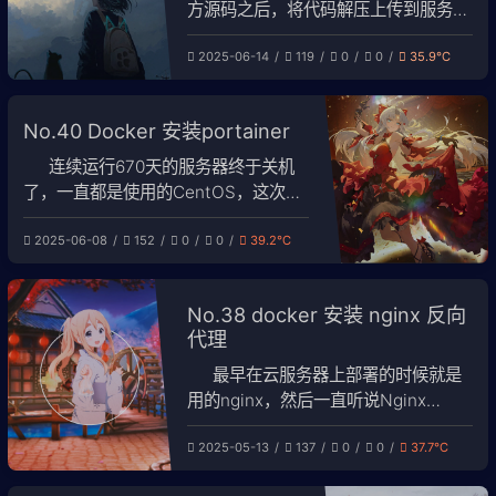
方源码之后，将代码解压上传到服务
器，执行以下命令之后可以自动安装
2025-06-14
119
0
0
35.9℃
lsky。 cd docker # 进入docker目录
chmod +x deploy.sh # 赋予脚本执行
权限 ./deploy.sh # 运行部署脚本 但是
No.40 Docker 安装portainer
按照这个步骤显示以下报错： 这个
连续运行670天的服务器终于关机
了，一直都是使用的CentOS，这次需
要将服务器的系统换成Debian，同时
2025-06-08
152
0
0
39.2℃
将之前所有安装的程序都整理一遍，希
望能降低点服务器的负载。毕竟这是一
台学习的服务器，里面可能残留量很多
No.38 docker 安装 nginx 反向
之前瞎折腾遗留下来的程序。虽然
代理
1c1g，但是续费便宜，也不想着怎么去
薅腾讯的羊毛了，就坚持
最早在云服务器上部署的时候就是
用的nginx，然后一直听说Nginx
Proxy Manager 多么多么方便，我自
2025-05-13
137
0
0
37.7℃
己实际用了一下，可能是因为本地化
docker部署的原因，总是有各种奇怪