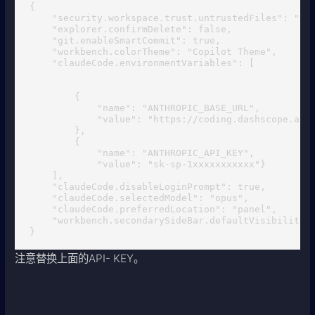
{

    "security.workspace.trust.untrustedFiles": "ope
    "explorer.confirmDelete": false,

    "git.enableSmartCommit": true,

    "workbench.colorTheme": "Copilot Theme",

    "claudeCode.environmentVariables": [

        {

            "name": "ANTHROPIC_BASE_URL",

            "value": "https://coding.dashscope.aliy
        },

        {

            "name": "ANTHROPIC_API_KEY",

            "value": "sk-sp-1xxxxxxxxxxx"}

    ],

    "claudeCode.disableLoginPrompt": true,

    "claudeCode.selectedModel": "opus",

    "claudeCode.preferredLocation": "panel",

    "workbench.secondarySideBar.defaultVisibility":
}
注意替换上面的API- KEY。